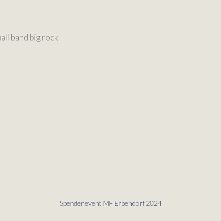
ll band big rock
Spendenevent MF Erbendorf 2024