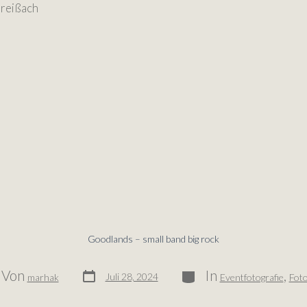
 Preißach
Goodlands – small band big rock
Von
In
,
Juli 28, 2024
marhak
Eventfotografie
Foto