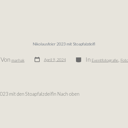
Nikolausfeier 2023 mit Stoapfalzdeifl
Von
In
,
April 9, 2024
marhak
Eventfotografie
Foto
2023 mit den Stoapfalzdeifln Nach oben