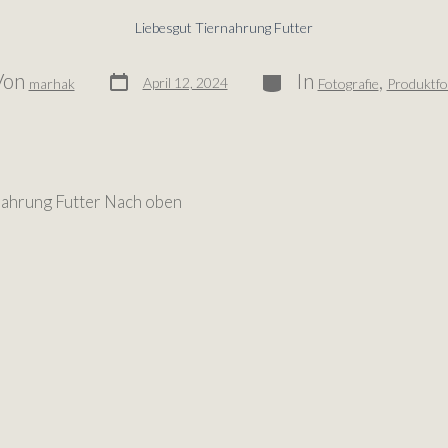
Liebesgut Tiernahrung Futter
Von
In
,
April 12, 2024
marhak
Fotografie
Produktfo
nahrung Futter Nach oben