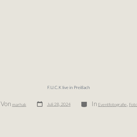
F.U.C.K live in Preißach
Von
In
,
Juli 28, 2024
marhak
Eventfotografie
Foto