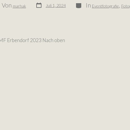
Von
In
,
Juli 1, 2024
marhak
Eventfotografie
Fotog
MF Erbendorf 2023 Nach oben