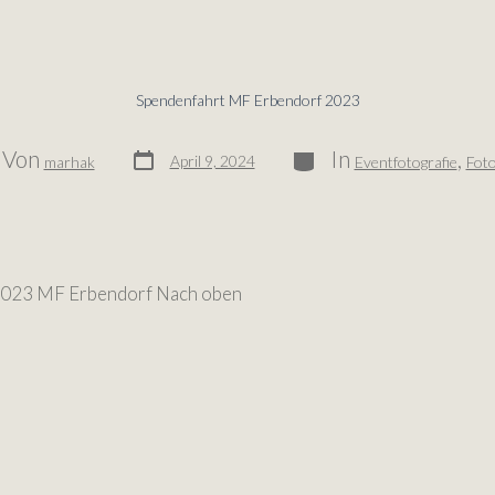
Spendenfahrt MF Erbendorf 2023
Von
In
,
April 9, 2024
marhak
Eventfotografie
Foto
2023 MF Erbendorf Nach oben