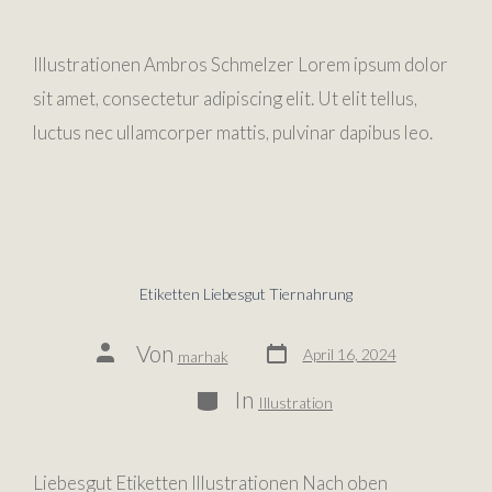
Illustrationen Ambros Schmelzer Lorem ipsum dolor
sit amet, consectetur adipiscing elit. Ut elit tellus,
luctus nec ullamcorper mattis, pulvinar dapibus leo.
Etiketten Liebesgut Tiernahrung
Von
April 16, 2024
marhak
In
Illustration
Liebesgut Etiketten Illustrationen Nach oben