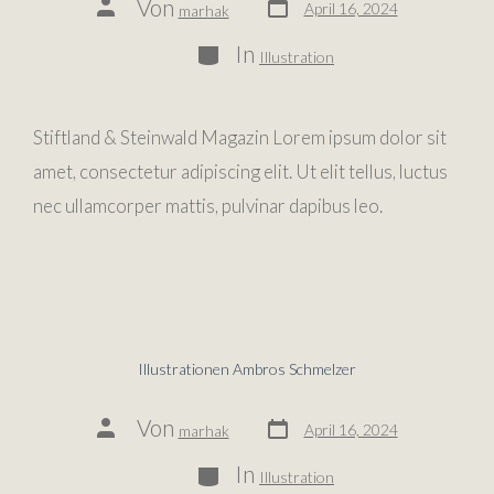
Von
April 16, 2024
marhak
In
Illustration
Stiftland & Steinwald Magazin Lorem ipsum dolor sit
amet, consectetur adipiscing elit. Ut elit tellus, luctus
nec ullamcorper mattis, pulvinar dapibus leo.
Illustrationen Ambros Schmelzer
Von
April 16, 2024
marhak
In
Illustration