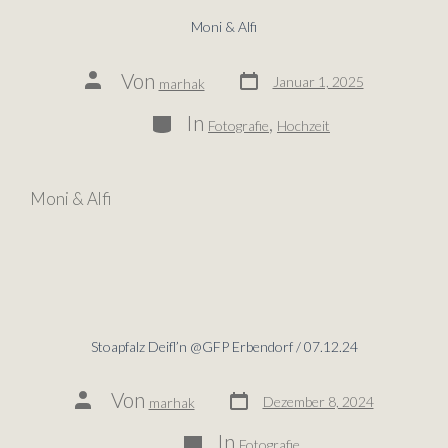
Moni & Alfi
Von
Januar 1, 2025
marhak
In
,
Fotografie
Hochzeit
Moni & Alfi
Stoapfalz Deifl’n @GFP Erbendorf / 07.12.24
Von
Dezember 8, 2024
marhak
In
Fotografie