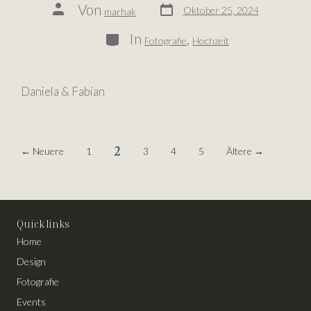
Von
Oktober 25, 2024
marhak
In
,
Fotografie
Hochzeit
Daniela & Fabian
2
←
Neuere
1
3
4
5
Ältere
→
Quick links
Home
Design
Fotografie
Events