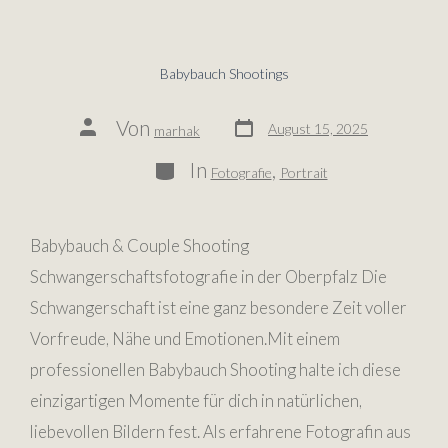
Babybauch Shootings
Von
August 15, 2025
marhak
In
,
Fotografie
Portrait
Babybauch & Couple Shooting
Schwangerschaftsfotografie in der Oberpfalz Die
Schwangerschaft ist eine ganz besondere Zeit voller
Vorfreude, Nähe und Emotionen.Mit einem
professionellen Babybauch Shooting halte ich diese
einzigartigen Momente für dich in natürlichen,
liebevollen Bildern fest. Als erfahrene Fotografin aus