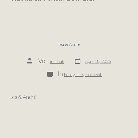
Lea & André
Von
April 18, 2025
marhak
In
,
Fotografie
Hochzeit
Lea & André