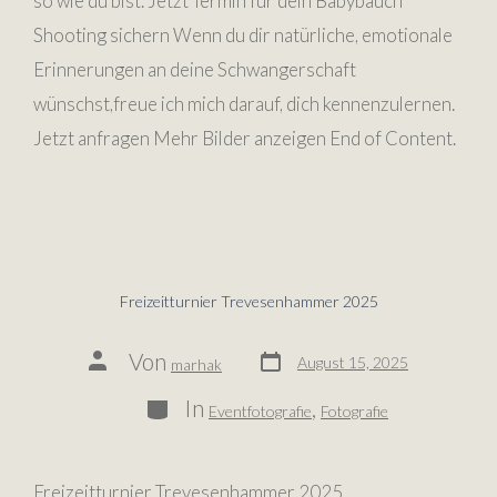
so wie du bist. Jetzt Termin für dein Babybauch
Shooting sichern Wenn du dir natürliche, emotionale
Erinnerungen an deine Schwangerschaft
wünschst,freue ich mich darauf, dich kennenzulernen.
Jetzt anfragen Mehr Bilder anzeigen End of Content.
Freizeitturnier Trevesenhammer 2025
Von
August 15, 2025
marhak
In
,
Eventfotografie
Fotografie
Freizeitturnier Trevesenhammer 2025