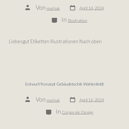
Von
April 16, 2024
marhak
In
Illustration
Liebesgut Etiketten Illustrationen Nach oben
Entwurf/Konzept Gebäudetechik Wahlenfeldt
Von
April 16, 2024
marhak
In
Corporate Design