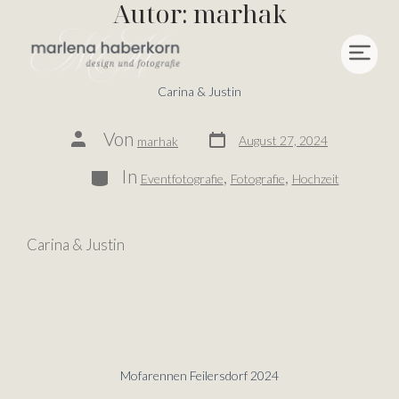
Autor:
marhak
Carina & Justin
Von
August 27, 2024
marhak
In
,
,
Eventfotografie
Fotografie
Hochzeit
Carina & Justin
Mofarennen Feilersdorf 2024