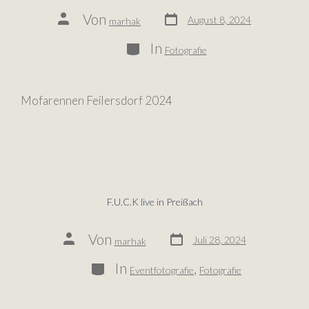
Von
August 8, 2024
marhak
In
Fotografie
Mofarennen Feilersdorf 2024
F.U.C.K live in Preißach
Von
Juli 28, 2024
marhak
In
,
Eventfotografie
Fotografie