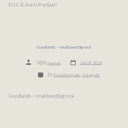
F.U.C.K. live in Preißach
Goodlands – small band big rock
Von
Juli 28, 2024
marhak
In
,
Eventfotografie
Fotografie
Goodlands – small band big rock