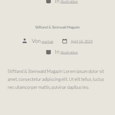
In
Illustration
Stiftland & Steinwald Magazin
Von
April 16, 2024
marhak
In
Illustration
Stiftland & Steinwald Magazin Lorem ipsum dolor sit
amet, consectetur adipiscing elit. Ut elit tellus, luctus
nec ullamcorper mattis, pulvinar dapibus leo.