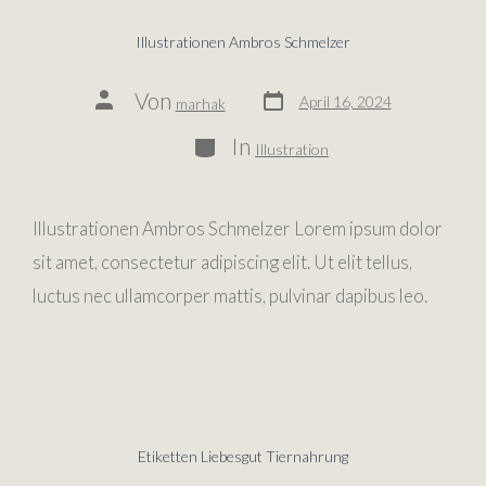
Illustrationen Ambros Schmelzer
Von
April 16, 2024
marhak
In
Illustration
Illustrationen Ambros Schmelzer Lorem ipsum dolor
sit amet, consectetur adipiscing elit. Ut elit tellus,
luctus nec ullamcorper mattis, pulvinar dapibus leo.
Etiketten Liebesgut Tiernahrung